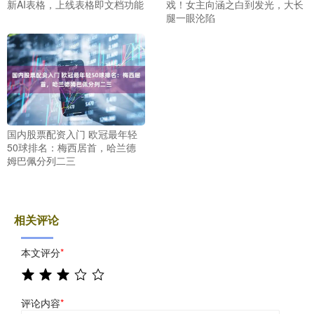
新AI表格，上线表格即文档功能
戏！女主向涵之白到发光，大长
腿一眼沦陷
国内股票配资入门 欧冠最年轻
50球排名：梅西居首，哈兰德
姆巴佩分列二三
相关评论
本文评分
*
评论内容
*