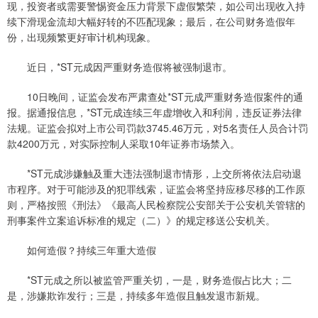
现，投资者或需要警惕资金压力背景下虚假繁荣，如公司出现收入持
续下滑现金流却大幅好转的不匹配现象；最后，在公司财务造假年
份，出现频繁更好审计机构现象。
近日，*ST元成因严重财务造假将被强制退市。
10日晚间，证监会发布严肃查处*ST元成严重财务造假案件的通
报。据通报信息，*ST元成连续三年虚增收入和利润，违反证券法律
法规。证监会拟对上市公司罚款3745.46万元，对5名责任人员合计罚
款4200万元，对实际控制人采取10年证券市场禁入。
*ST元成涉嫌触及重大违法强制退市情形，上交所将依法启动退
市程序。对于可能涉及的犯罪线索，证监会将坚持应移尽移的工作原
则，严格按照《刑法》《最高人民检察院公安部关于公安机关管辖的
刑事案件立案追诉标准的规定（二）》的规定移送公安机关。
如何造假？持续三年重大造假
*ST元成之所以被监管严重关切，一是，财务造假占比大；二
是，涉嫌欺诈发行；三是，持续多年造假且触发退市新规。