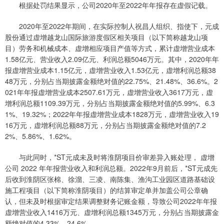
根据处罚结果显示，公司2020年至2022年年报存在虚假记载。
2020年至2022年期间，在实际控制人祝昌人组织、指使下，元成
股份通过虚增越龙山国际旅游度假区相关项目（以下简称越龙山项
目）劳务和机械成本、虚增相应项目产值等方式，累计虚增营业成本
1.58亿元、营业收入2.09亿元、利润总额5046万元。其中，2020年年
报虚增营业成本1.15亿元，虚增营业收入1.53亿元，虚增利润总额38
48万元，分别占当期披露金额绝对值的22.75%、21.48%、36.6%。2
021年年报虚增营业成本2507.61万元，虚增营业收入3617万元，虚
增利润总额1109.39万元，分别占当期披露金额绝对值的5.99%、6.3
1%、19.32%；2022年年报虚增营业成本1828万元，虚增营业收入19
16万元，虚增利润总额88万元，分别占当期披露金额绝对值的7.2
2%、5.86%、1.62%。
与此同时，*ST元成未及时将淮阴项目价审差异入账处理， 虚增
公司 2022 年年报营业收入和利润总额。2022年9月前后，*ST元成先
后收到淮阴区张棉、徐溜、三凌、南陈集、渔沟工业园区道路基础设
施工程项目（以下简称淮阴项目）的结算审定单并加盖公司公章确
认，但未及时根据审定结果调整财务记账金额，导致公司2022年年报
虚增营业收入1416万元、虚增利润总额1345万元，分别占当期披露金
额绝对值的4.33%、24.6%。